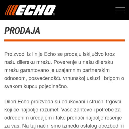
PRODAJA
Proizvodi iz linije Echo se prodaju isključivo kroz
našu dilersku mrežu. Poverenje u našu dilersku
mrežu garantovano je uzajamnim partnerskim
odnosom, posvećenošću vrhunskoj usluzi i brigom o
svakom kupcu pojedinačno.
Dileri Echo proizvoda su edukovani i stručni trgovci
koji će najbolje razumeti Vaše zahteve i potrebe za
određenim uređajem i tako pronaći najbolje rešenje
za vas. Na taj način smo između ostalog obezbedili i