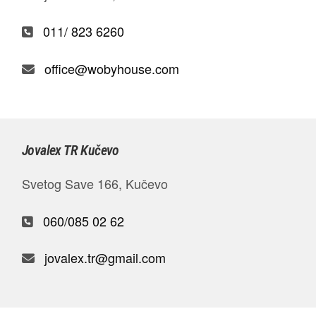
011/ 823 6260
office@wobyhouse.com
Jovalex TR Kučevo
Svetog Save 166, Kučevo
060/085 02 62
jovalex.tr@gmail.com