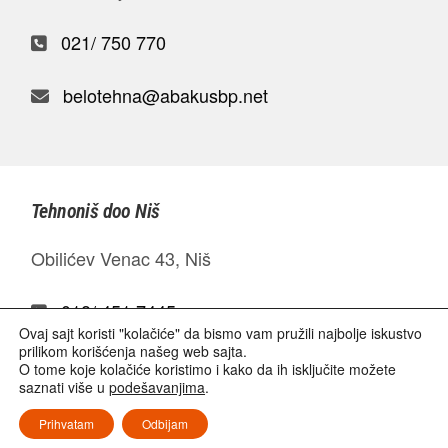
021/ 750 770
belotehna@abakusbp.net
Tehnoniš doo Niš
Obilićev Venac 43, Niš
018/ 451 7445
Ovaj sajt koristi "kolačiće" da bismo vam pružili najbolje iskustvo
prilikom korišćenja našeg web sajta.
boris@tehnonis.com
O tome koje kolačiće koristimo i kako da ih isključite možete
saznati više u
podešavanjima
.
Prihvatam
Odbijam