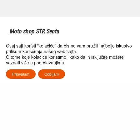
Moto shop STR Senta
Svetozara Miletića 13, Senta
Ovaj sajt koristi "kolačiće" da bismo vam pružili najbolje iskustvo
prilikom korišćenja našeg web sajta.
O tome koje kolačiće koristimo i kako da ih isključite možete
024/ 817 888
saznati više u
podešavanjima
.
Prihvatam
Odbijam
motoshopsenta@gmail.com
Hako S doo Beograd
Kružni put 28, Kijevo, Beograd