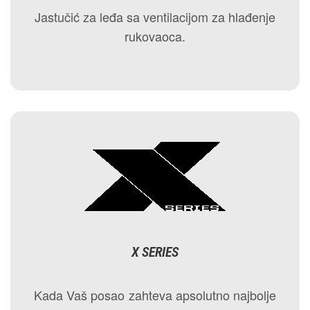
Jastučić za leđa sa ventilacijom za hlađenje
rukovaoca.
X SERIES
Kada Vaš posao zahteva apsolutno najbolje