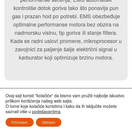
kontroliše dotok goriva tako što ponavlja pun
gas i prazan hod po potrebi. EMS obezbeđuje
optimalne performanse motora bez obzira na
nadmorsku visinu, tip goriva ili stanje filtera.
Kada se radni uslovi promene, mikroprocesor u
zavojnici za paljenje šalje električni signal u
karburator koji optimizuje brzinu motora.
Ovaj sajt koristi "kolačiće" da bismo vam pružili najbolje iskustvo
prilikom korišćenja našeg web sajta.
O tome koje kolačiće koristimo i kako da ih isključite možete
ISTORIJA
saznati više u
podešavanjima
.
Prihvatam
Odbijam
SUŠTINA ECHO-a