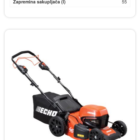
Zapremina sakupljača (l)
55