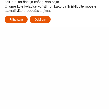
prilikom korišćenja našeg web sajta.
O tome koje kolačiće koristimo i kako da ih isključite možete
saznati više u
podešavanjima
.
Prihvatam
Odbijam
LC-3604
Uporedi
Vreme punjenja 4 Ah
80% - 97 min / 100% -
baterije
170min