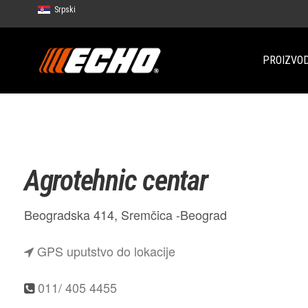
Srpski
[lng]
PROIZVOD
Agrotehnic centar
Beogradska 414, Sremčica -Beograd
GPS uputstvo do lokacije
011/ 405 4455