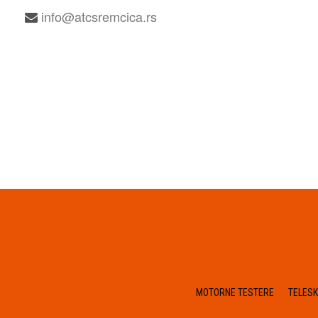
info@atcsremcica.rs
MOTORNE TESTERE
TELES