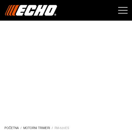
POČETNA
/
MOTORNI TRIMERI
/
RM-520ES