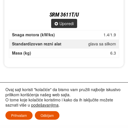
SRM 3611T/U
Uporedi
Snaga motora (kW/ks)
1.4/1.9
Standardizovan rezni alat
glava sa silkom
Masa (kg)
6.3
Ovaj sajt koristi "kolačiće" da bismo vam pružili najbolje iskustvo
prilikom korišćenja našeg web sajta.
O tome koje kolačiće koristimo i kako da ih isključite možete
saznati više u
podešavanjima
.
Prihvatam
Odbijam