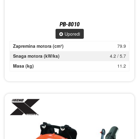
PB-8010
Uporedi
Zapremina motora (cm³)
79.9
Snaga motora (kW/ks)
4.2 / 5.7
Masa (kg)
11.2