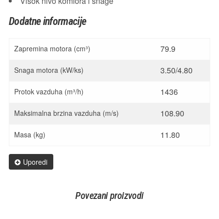
Visok nivo komfora i snage
Dodatne informacije
79.9
Zapremina motora (cm³)
3.50/4.80
Snaga motora (kW/ks)
1436
Protok vazduha (m³/h)
108.90
Maksimalna brzina vazduha (m/s)
11.80
Masa (kg)
Uporedi
Povezani proizvodi