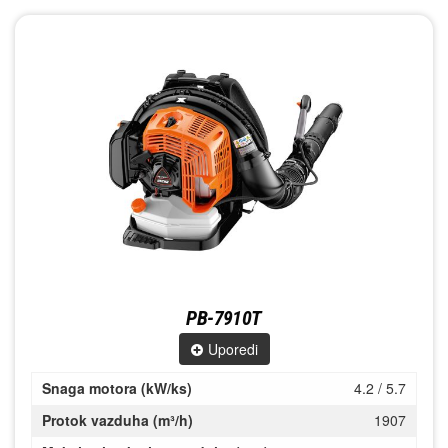
PB-7910T
Uporedi
Snaga motora (kW/ks)
4.2 / 5.7
Protok vazduha (m³/h)
1907