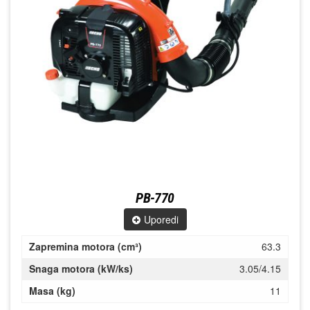
PB-770
Uporedi
Zapremina motora (cm³)
63.3
Snaga motora (kW/ks)
3.05/4.15
Masa (kg)
11