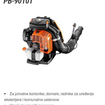
PB-9010T
Za privatne korisnike, domare, radnike za
uređenje
eksterijera i komunalne ustanove