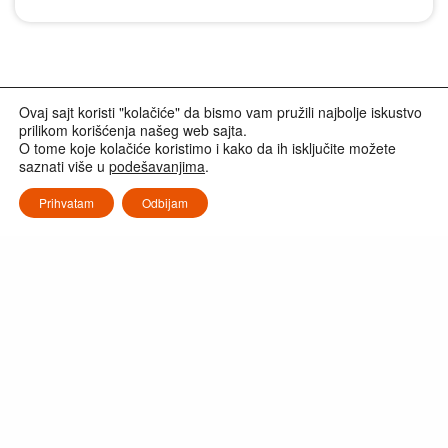
Ovaj sajt koristi "kolačiće" da bismo vam pružili najbolje iskustvo
prilikom korišćenja našeg web sajta.
O tome koje kolačiće koristimo i kako da ih isključite možete
saznati više u
podešavanjima
.
Prihvatam
Odbijam
MOTORNE TESTERE
TELESKOPSKE TESTERE
MOTORNI TRIMERI
MOTORNI TRIMERI ZA ŽIVU OGRADU
DUVAČI
SEKAČI ZA BETON
Copyright © 2021-2024 Agromarket doo