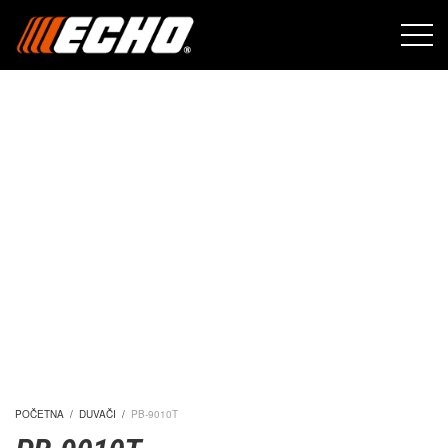
POČETNA
/
DUVAČI
/
PB-9010T